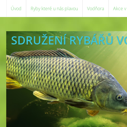
Úvod
Ryby které u nás plavou
Vodňora
Akce v
SDRUŽENÍ RYBÁŘŮ 