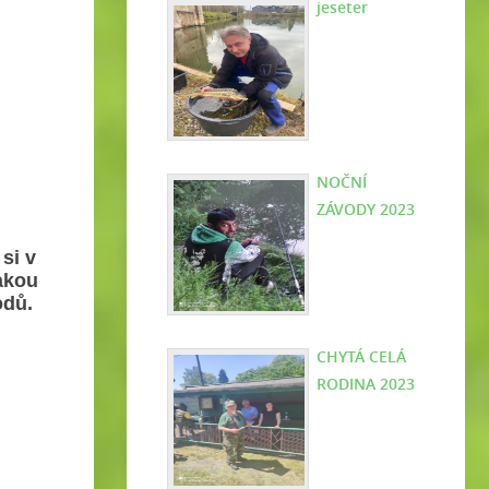
jeseter
NOČNÍ
ZÁVODY 2023
si v
jakou
odů.
CHYTÁ CELÁ
RODINA 2023