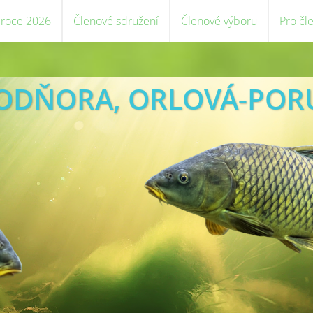
 roce 2026
Členové sdružení
Členové výboru
Pro čl
VODŇORA, ORLOVÁ-POR