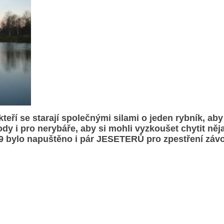
eří se starají společnými silami o jeden rybník, aby 
ody i pro nerybáře, aby si mohli vyzkoušet chytit ně
009 bylo napuštěno i pár JESETERŮ pro zpestření záv