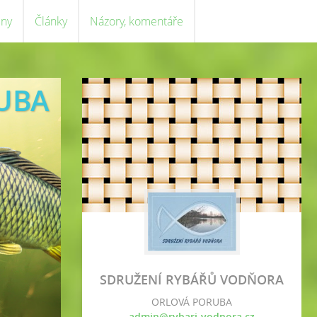
eny
Články
Názory, komentáře
UBA
SDRUŽENÍ RYBÁŘŮ VODŇORA
ORLOVÁ PORUBA
admin@rybari-vodnora.cz