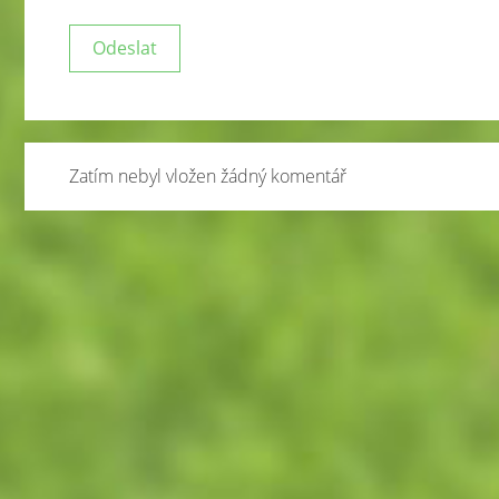
Zatím nebyl vložen žádný komentář