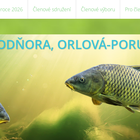
 roce 2026
Členové sdružení
Členové výboru
Pro čl
VODŇORA, ORLOVÁ-POR