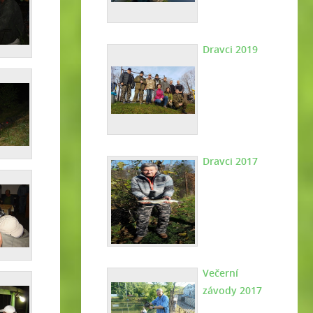
Dravci 2019
Dravci 2017
Večerní
závody 2017