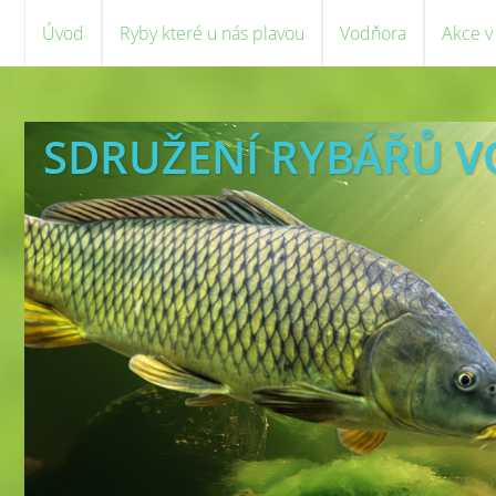
Úvod
Ryby které u nás plavou
Vodňora
Akce v
SDRUŽENÍ RYBÁŘŮ 