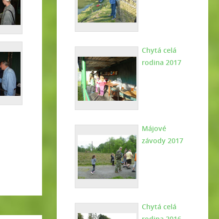
Chytá celá
rodina 2017
Májové
závody 2017
Chytá celá
rodina 2016