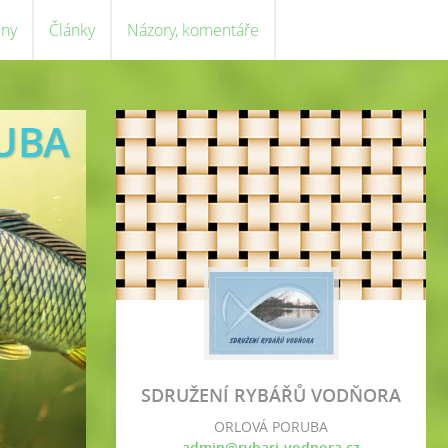
eny
Články
Názory, komentáře
UBA
SDRUŽENÍ RYBÁŘŮ VODŇORA
ORLOVÁ PORUBA
admin@rybari-vodnora.cz