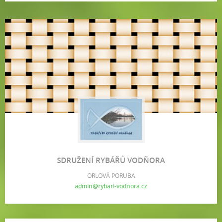
SDRUŽENÍ RYBÁŘŮ VODŇORA
ORLOVÁ PORUBA
admin@rybari-vodnora.cz