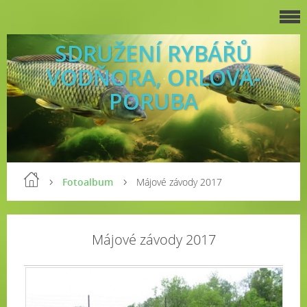
SDRUŽENÍ RYBÁŘŮ
VODŇORA, ORLOVÁ-
PORUBA
Fotoalbum
Májové závody 2017
Májové závody 2017