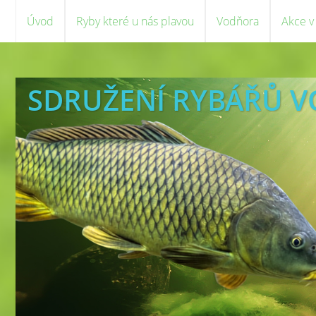
Úvod
Ryby které u nás plavou
Vodňora
Akce v
SDRUŽENÍ RYBÁŘŮ 