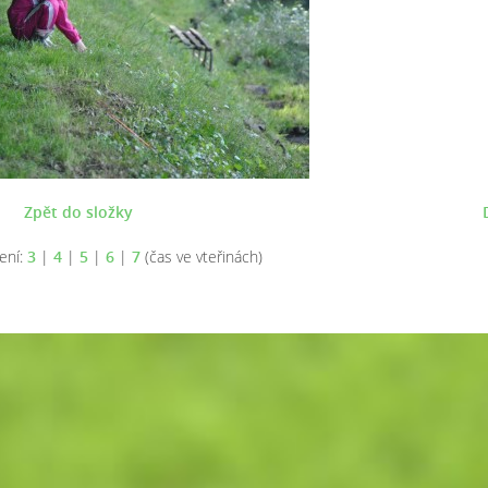
Zpět do složky
ení:
3
|
4
|
5
|
6
|
7
(čas ve vteřinách)