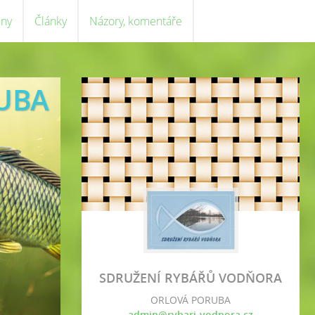
eny
Články
Názory, komentáře
UBA
SDRUŽENÍ RYBÁŘŮ VODŇORA
ORLOVÁ PORUBA
admin@rybari-vodnora.cz