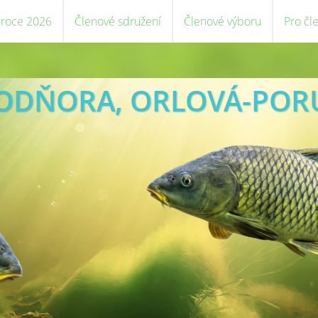
 roce 2026
Členové sdružení
Členové výboru
Pro čl
VODŇORA, ORLOVÁ-POR