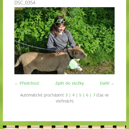
DSC_0354
← Předchozí
Zpět do složky
Další →
Automatické procházení:
3
|
4
|
5
|
6
|
7
(čas ve
vteřinách)