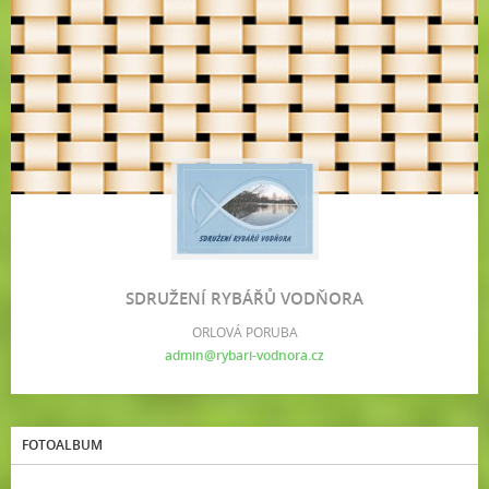
SDRUŽENÍ RYBÁŘŮ VODŇORA
ORLOVÁ PORUBA
admin@rybari-vodnora.cz
FOTOALBUM