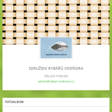
SDRUŽENÍ RYBÁŘŮ VODŇORA
ORLOVÁ PORUBA
admin@rybari-vodnora.cz
FOTOALBUM