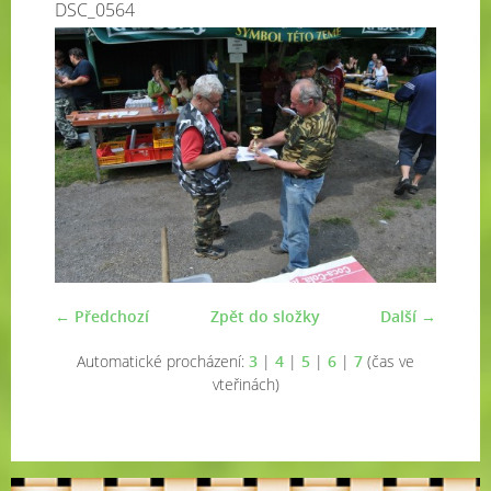
DSC_0564
← Předchozí
Zpět do složky
Další →
Automatické procházení:
3
|
4
|
5
|
6
|
7
(čas ve
vteřinách)