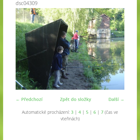
dsc04309
← Předchozí
Zpět do složky
Další →
Automatické procházení:
3
|
4
|
5
|
6
|
7
(čas ve
vteřinách)