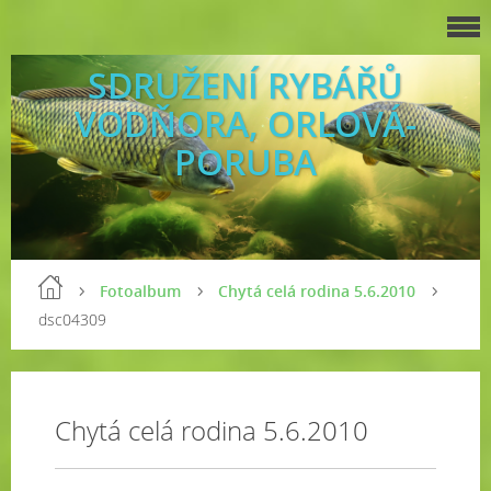
SDRUŽENÍ RYBÁŘŮ
VODŇORA, ORLOVÁ-
PORUBA
Fotoalbum
Chytá celá rodina 5.6.2010
dsc04309
Chytá celá rodina 5.6.2010