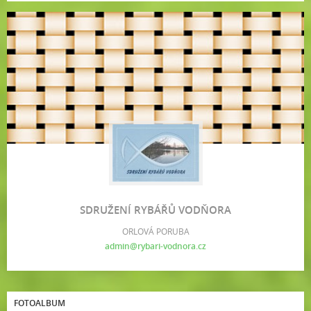
SDRUŽENÍ RYBÁŘŮ VODŇORA
ORLOVÁ PORUBA
admin@rybari-vodnora.cz
FOTOALBUM