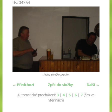
dsc04364
Jedno pivečko prosím
← Předchozí
Zpět do složky
Další →
Automatické procházení:
3
|
4
|
5
|
6
|
7
(čas ve
vteřinách)