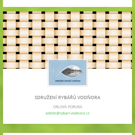
SDRUŽENÍ RYBÁŘŮ VODŇORA
ORLOVÁ PORUBA
admin@rybari-vodnora.cz