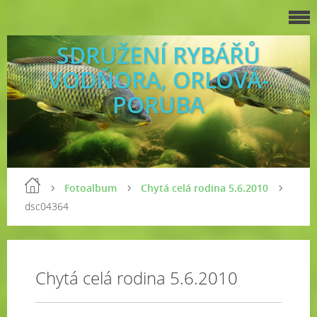
SDRUŽENÍ RYBÁŘŮ
VODŇORA, ORLOVÁ-
PORUBA
Fotoalbum
Chytá celá rodina 5.6.2010
dsc04364
Chytá celá rodina 5.6.2010