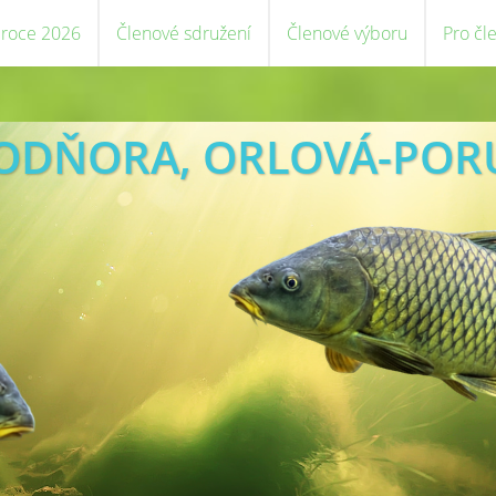
 roce 2026
Členové sdružení
Členové výboru
Pro čl
VODŇORA, ORLOVÁ-POR