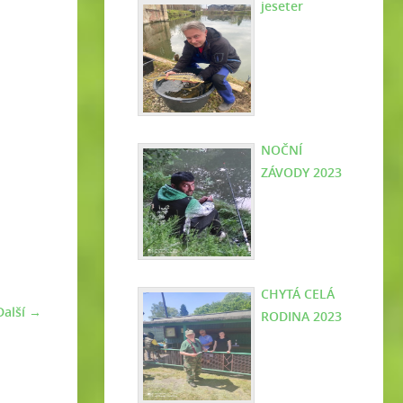
jeseter
NOČNÍ
ZÁVODY 2023
CHYTÁ CELÁ
Další →
RODINA 2023