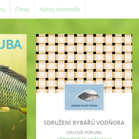
eny
Články
Názory, komentáře
UBA
SDRUŽENÍ RYBÁŘŮ VODŇORA
ORLOVÁ PORUBA
admin@rybari-vodnora.cz