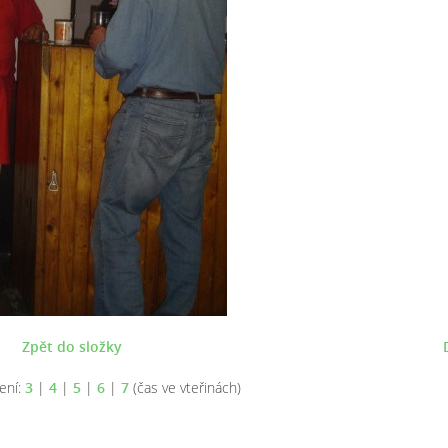
Zpět do složky
ení:
3
|
4
|
5
|
6
|
7
(čas ve vteřinách)