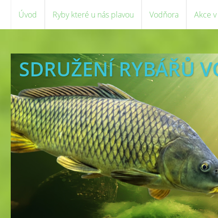
Úvod
Ryby které u nás plavou
Vodňora
Akce v
SDRUŽENÍ RYBÁŘŮ 