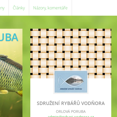
eny
Články
Názory, komentáře
UBA
SDRUŽENÍ RYBÁŘŮ VODŇORA
ORLOVÁ PORUBA
admin@rybari-vodnora.cz