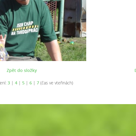
Zpět do složky
ení:
3
|
4
|
5
|
6
|
7
(čas ve vteřinách)