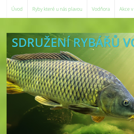
Úvod
Ryby které u nás plavou
Vodňora
Akce v
SDRUŽENÍ RYBÁŘŮ 