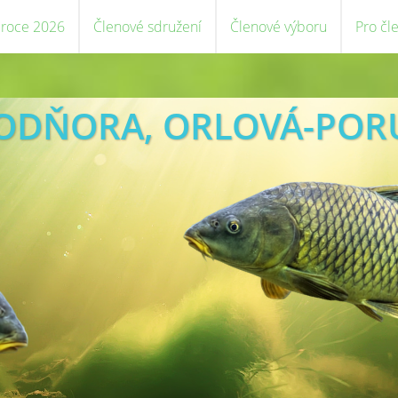
 roce 2026
Členové sdružení
Členové výboru
Pro čl
VODŇORA, ORLOVÁ-POR