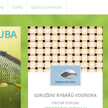
eny
Články
Názory, komentáře
UBA
SDRUŽENÍ RYBÁŘŮ VODŇORA
ORLOVÁ PORUBA
admin@rybari-vodnora.cz