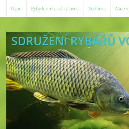
Úvod
Ryby které u nás plavou
Vodňora
Akce v
SDRUŽENÍ RYBÁŘŮ 