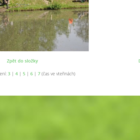
Zpět do složky
ení:
3
|
4
|
5
|
6
|
7
(čas ve vteřinách)