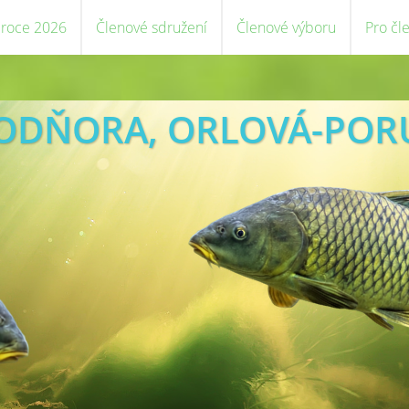
 roce 2026
Členové sdružení
Členové výboru
Pro čl
VODŇORA, ORLOVÁ-POR