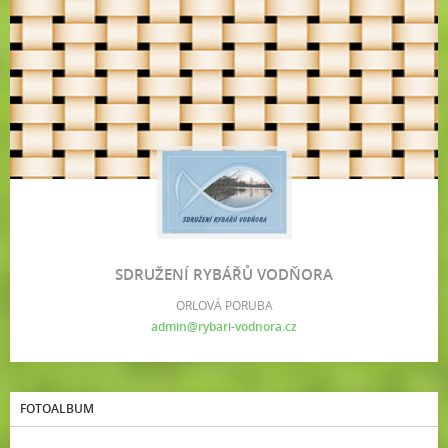
SDRUŽENÍ RYBÁŘŮ VODŇORA
ORLOVÁ PORUBA
admin@rybari-vodnora.cz
FOTOALBUM