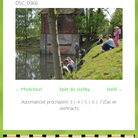
DSC_0966
← Předchozí
Zpět do složky
Další →
Automatické procházení:
3
|
4
|
5
|
6
|
7
(čas ve
vteřinách)