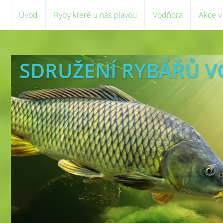
Úvod
Ryby které u nás plavou
Vodňora
Akce v
SDRUŽENÍ RYBÁŘŮ 