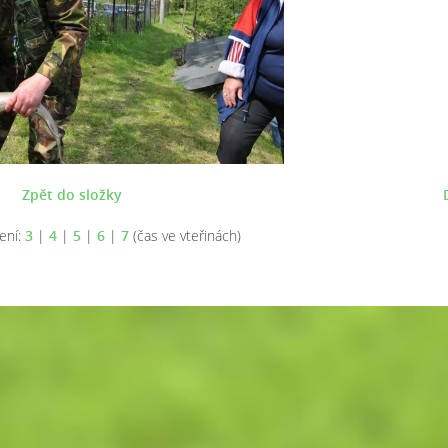
Zpět do složky
ení:
3
|
4
|
5
|
6
|
7
(čas ve vteřinách)