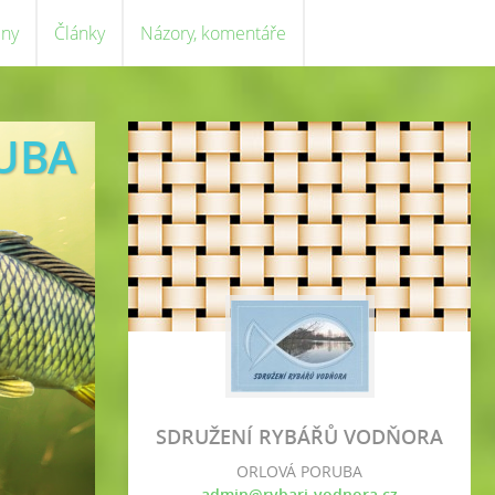
eny
Články
Názory, komentáře
UBA
SDRUŽENÍ RYBÁŘŮ VODŇORA
ORLOVÁ PORUBA
admin@rybari-vodnora.cz