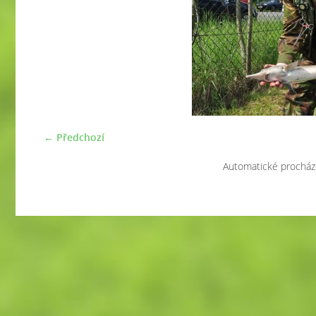
← Předchozí
Automatické procház