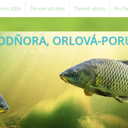
 roce 2026
Členové sdružení
Členové výboru
Pro čl
VODŇORA, ORLOVÁ-POR