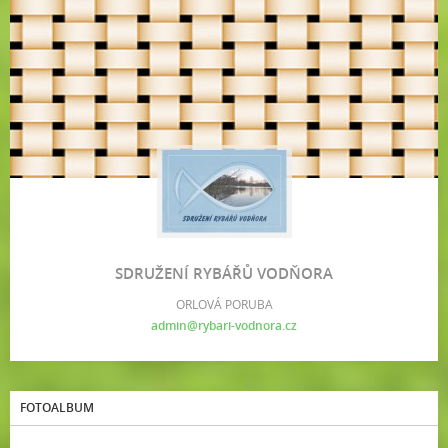
SDRUŽENÍ RYBÁŘŮ VODŇORA
ORLOVÁ PORUBA
admin@rybari-vodnora.cz
FOTOALBUM