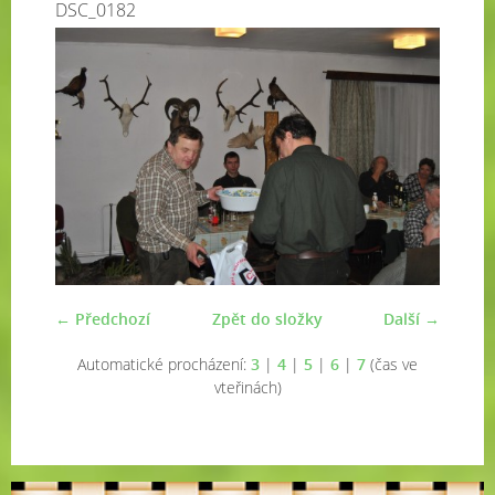
DSC_0182
← Předchozí
Zpět do složky
Další →
Automatické procházení:
3
|
4
|
5
|
6
|
7
(čas ve
vteřinách)