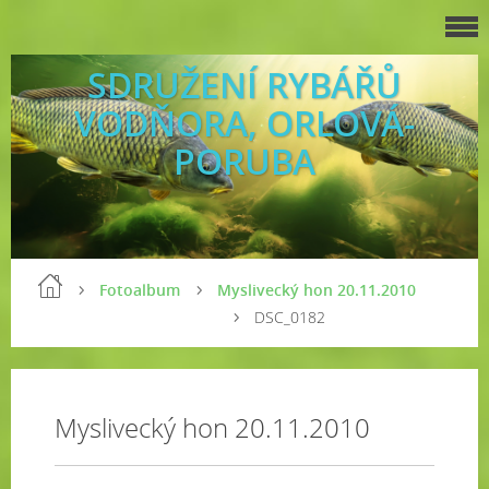
SDRUŽENÍ RYBÁŘŮ
VODŇORA, ORLOVÁ-
PORUBA
Fotoalbum
Myslivecký hon 20.11.2010
DSC_0182
Myslivecký hon 20.11.2010