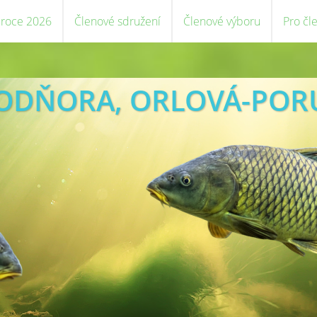
 roce 2026
Členové sdružení
Členové výboru
Pro čl
VODŇORA, ORLOVÁ-POR