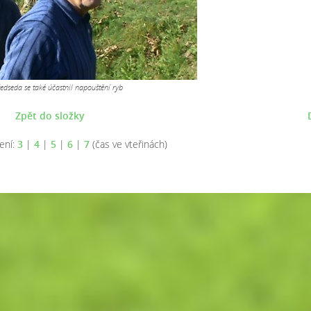
ředseda se také účastnil napouštění ryb
Zpět do složky
ení:
3
|
4
|
5
|
6
|
7
(čas ve vteřinách)