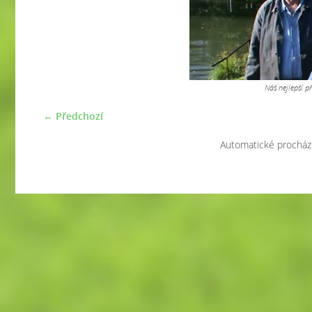
Náš nejlepší p
← Předchozí
Automatické procház