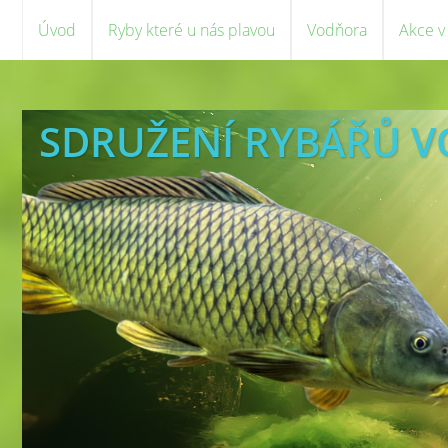
Úvod
Ryby které u nás plavou
Vodňora
Akce v
SDRUŽENÍ RYBÁŘŮ 