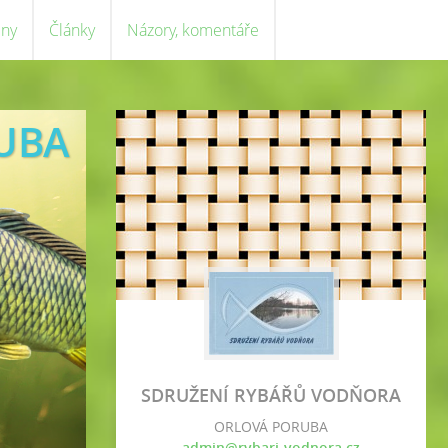
eny
Články
Názory, komentáře
UBA
SDRUŽENÍ RYBÁŘŮ VODŇORA
ORLOVÁ PORUBA
admin@rybari-vodnora.cz