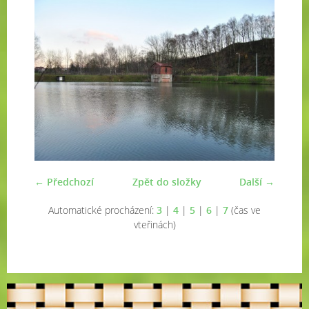
← Předchozí
Zpět do složky
Další →
Automatické procházení:
3
|
4
|
5
|
6
|
7
(čas ve
vteřinách)