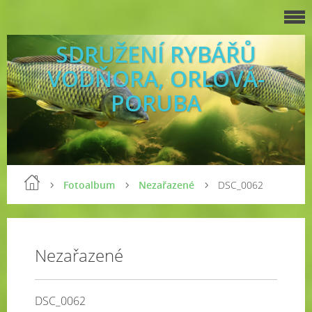
SDRUŽENÍ RYBÁŘŮ
VODŇORA, ORLOVÁ-
PORUBA
Fotoalbum
Nezařazené
DSC_0062
Nezařazené
DSC_0062