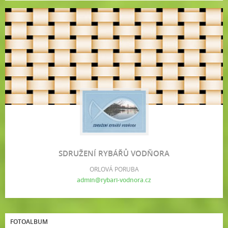
SDRUŽENÍ RYBÁŘŮ VODŇORA
ORLOVÁ PORUBA
admin@rybari-vodnora.cz
FOTOALBUM