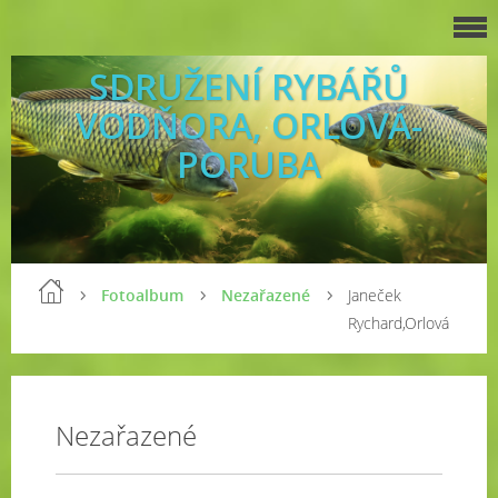
SDRUŽENÍ RYBÁŘŮ
VODŇORA, ORLOVÁ-
PORUBA
Fotoalbum
Nezařazené
Janeček
Rychard,Orlová
Nezařazené