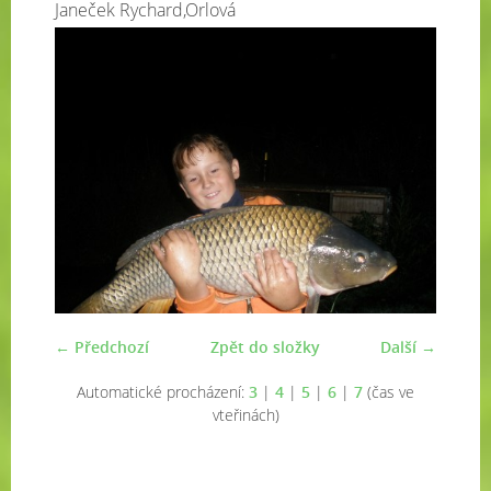
Janeček Rychard,Orlová
← Předchozí
Zpět do složky
Další →
Automatické procházení:
3
|
4
|
5
|
6
|
7
(čas ve
vteřinách)