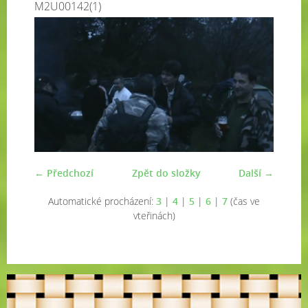
M2U00142(1)
← Předchozí
Zpět do složky
Další →
Automatické procházení:
3
|
4
|
5
|
6
|
7
(čas ve
vteřinách)