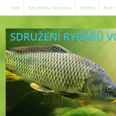
Úvod
Ryby které u nás plavou
Vodňora
Akce v
SDRUŽENÍ RYBÁŘŮ 