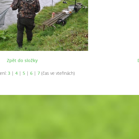
Zpět do složky
ení:
3
|
4
|
5
|
6
|
7
(čas ve vteřinách)