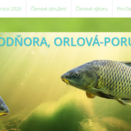
 roce 2026
Členové sdružení
Členové výboru
Pro čl
VODŇORA, ORLOVÁ-POR