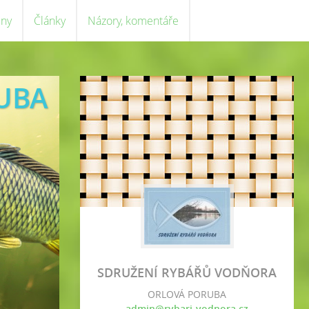
eny
Články
Názory, komentáře
UBA
SDRUŽENÍ RYBÁŘŮ VODŇORA
ORLOVÁ PORUBA
admin@rybari-vodnora.cz