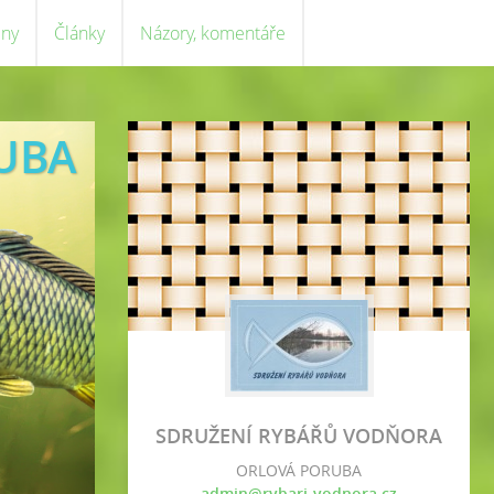
eny
Články
Názory, komentáře
UBA
SDRUŽENÍ RYBÁŘŮ VODŇORA
ORLOVÁ PORUBA
admin@rybari-vodnora.cz