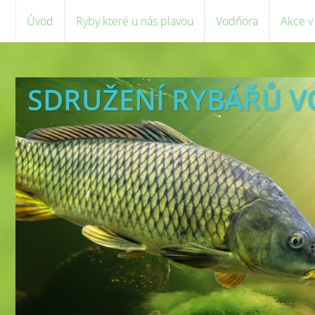
Úvod
Ryby které u nás plavou
Vodňora
Akce v
SDRUŽENÍ RYBÁŘŮ 