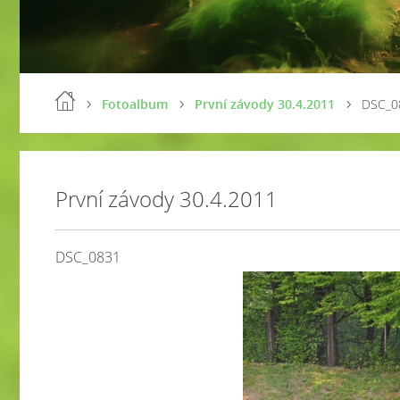
Fotoalbum
První závody 30.4.2011
DSC_0
První závody 30.4.2011
DSC_0831