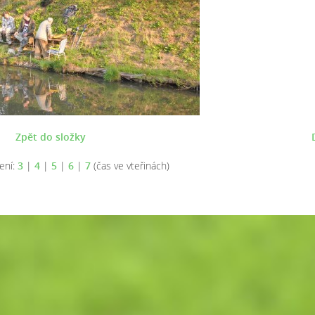
Zpět do složky
ení:
3
|
4
|
5
|
6
|
7
(čas ve vteřinách)