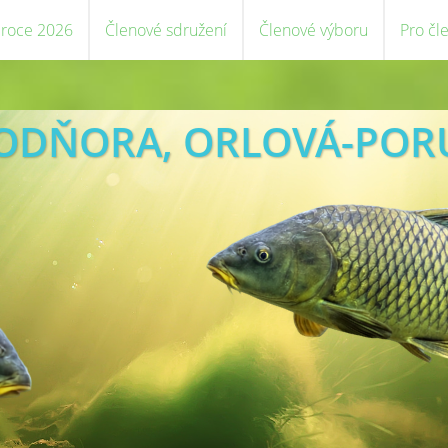
 roce 2026
Členové sdružení
Členové výboru
Pro čl
VODŇORA, ORLOVÁ-POR