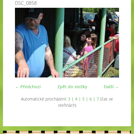
DSC_0858
← Předchozí
Zpět do složky
Další →
Automatické procházení:
3
|
4
|
5
|
6
|
7
(čas ve
vteřinách)