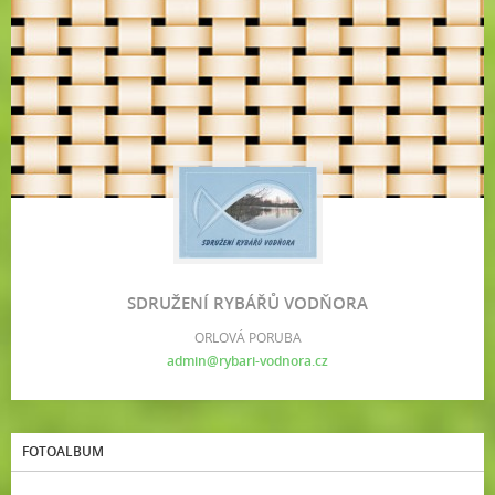
SDRUŽENÍ RYBÁŘŮ VODŇORA
ORLOVÁ PORUBA
admin@rybari-vodnora.cz
FOTOALBUM