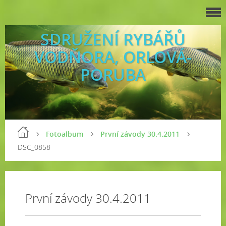
SDRUŽENÍ RYBÁŘŮ
VODŇORA, ORLOVÁ-
PORUBA
Fotoalbum
První závody 30.4.2011
DSC_0858
První závody 30.4.2011