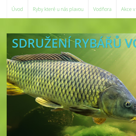
Úvod
Ryby které u nás plavou
Vodňora
Akce v
SDRUŽENÍ RYBÁŘŮ 