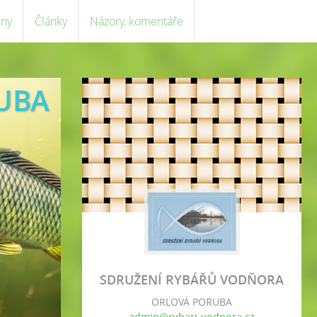
eny
Články
Názory, komentáře
UBA
SDRUŽENÍ RYBÁŘŮ VODŇORA
ORLOVÁ PORUBA
admin@rybari-vodnora.cz