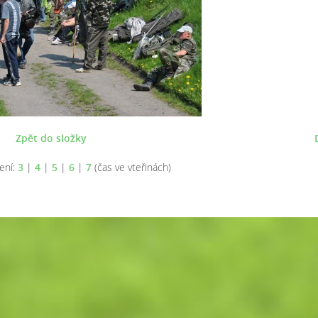
Zpět do složky
ení:
3
|
4
|
5
|
6
|
7
(čas ve vteřinách)