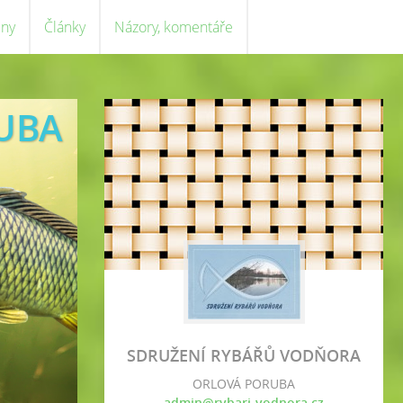
eny
Články
Názory, komentáře
UBA
SDRUŽENÍ RYBÁŘŮ VODŇORA
ORLOVÁ PORUBA
admin@rybari-vodnora.cz