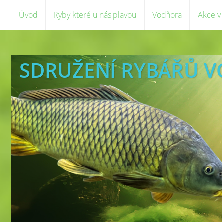
Úvod
Ryby které u nás plavou
Vodňora
Akce v
SDRUŽENÍ RYBÁŘŮ 