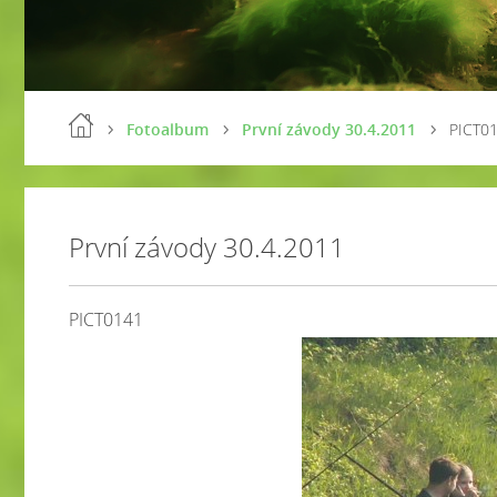
Fotoalbum
První závody 30.4.2011
PICT0
První závody 30.4.2011
PICT0141