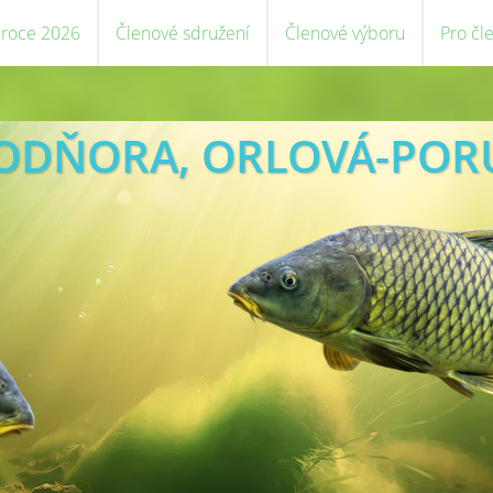
 roce 2026
Členové sdružení
Členové výboru
Pro čl
VODŇORA, ORLOVÁ-POR