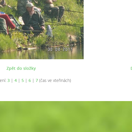
Zpět do složky
ení:
3
|
4
|
5
|
6
|
7
(čas ve vteřinách)