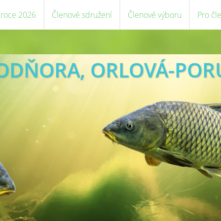
 roce 2026
Členové sdružení
Členové výboru
Pro čl
VODŇORA, ORLOVÁ-POR