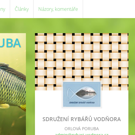
eny
Články
Názory, komentáře
UBA
SDRUŽENÍ RYBÁŘŮ VODŇORA
ORLOVÁ PORUBA
admin@rybari-vodnora.cz