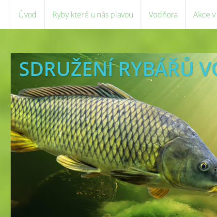
Úvod
Ryby které u nás plavou
Vodňora
Akce v
SDRUŽENÍ RYBÁŘŮ 