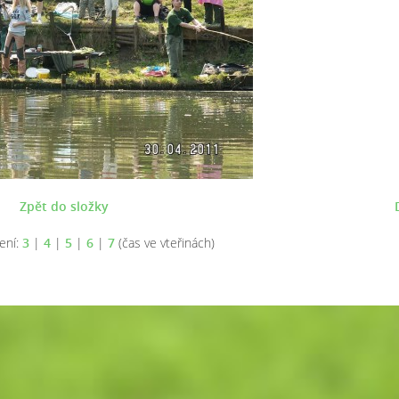
Zpět do složky
ení:
3
|
4
|
5
|
6
|
7
(čas ve vteřinách)