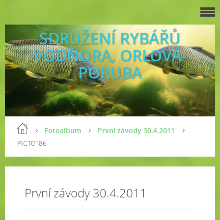
SDRUŽENÍ RYBÁŘŮ
VODŇORA, ORLOVÁ-
PORUBA
Fotoalbum
První závody 30.4.2011
PICT0186
První závody 30.4.2011