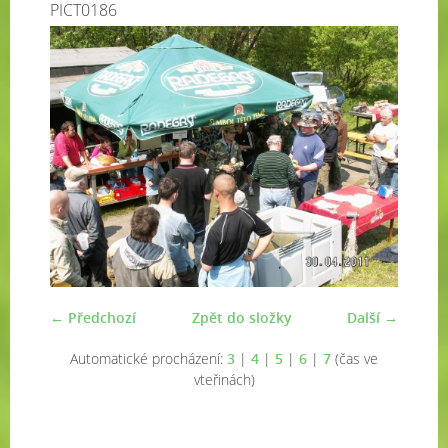
PICT0186
← Předchozí
Zpět do složky
Další →
Automatické procházení:
3
|
4
|
5
|
6
|
7
(čas ve
vteřinách)