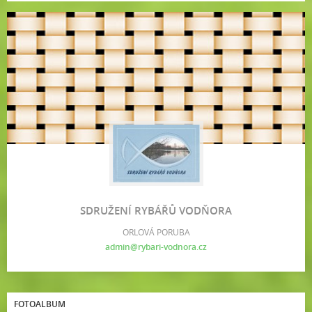
SDRUŽENÍ RYBÁŘŮ VODŇORA
ORLOVÁ PORUBA
admin@rybari-vodnora.cz
FOTOALBUM