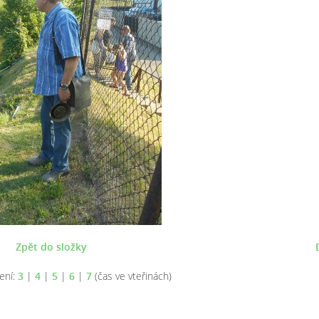
Zpět do složky
ení:
3
|
4
|
5
|
6
|
7
(čas ve vteřinách)