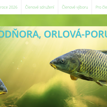
 roce 2026
Členové sdružení
Členové výboru
Pro čl
VODŇORA, ORLOVÁ-POR