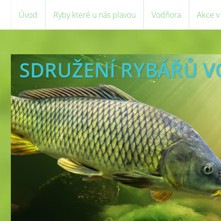
Úvod
Ryby které u nás plavou
Vodňora
Akce v
SDRUŽENÍ RYBÁŘŮ 