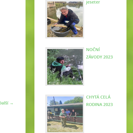
jeseter
NOČNÍ
ZÁVODY 2023
CHYTÁ CELÁ
Další →
RODINA 2023