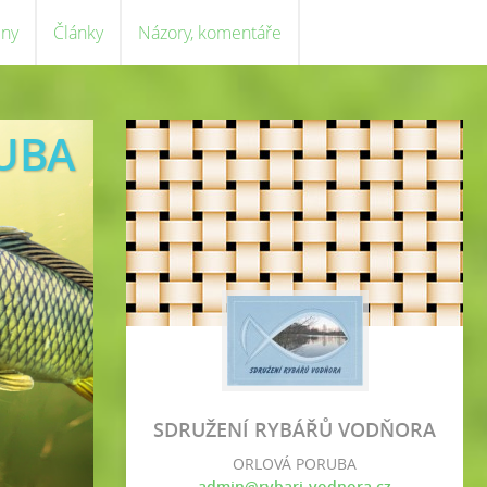
eny
Články
Názory, komentáře
UBA
SDRUŽENÍ RYBÁŘŮ VODŇORA
ORLOVÁ PORUBA
admin@rybari-vodnora.cz