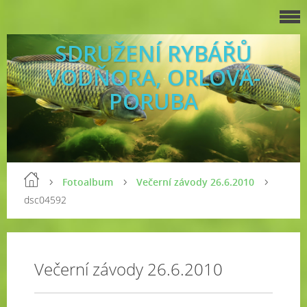
SDRUŽENÍ RYBÁŘŮ
VODŇORA, ORLOVÁ-
PORUBA
Fotoalbum
Večerní závody 26.6.2010
dsc04592
Večerní závody 26.6.2010