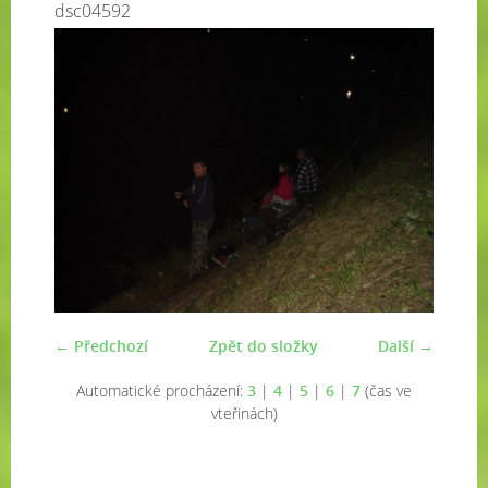
dsc04592
← Předchozí
Zpět do složky
Další →
Automatické procházení:
3
|
4
|
5
|
6
|
7
(čas ve
vteřinách)