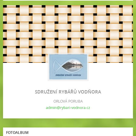
SDRUŽENÍ RYBÁŘŮ VODŇORA
ORLOVÁ PORUBA
admin@rybari-vodnora.cz
FOTOALBUM