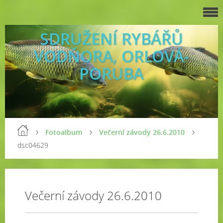
SDRUŽENÍ RYBÁŘŮ
VODŇORA, ORLOVÁ-
PORUBA
Fotoalbum
Večerní závody 26.6.2010
dsc04629
Večerní závody 26.6.2010