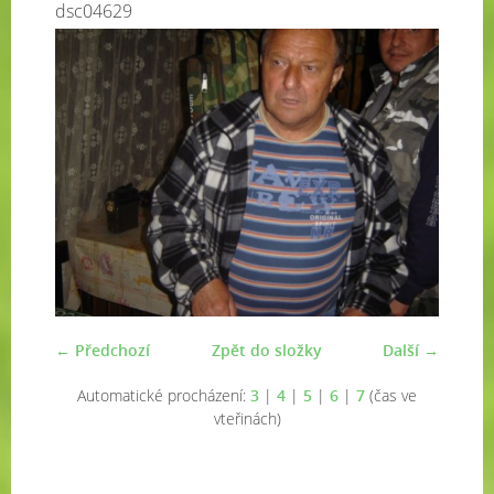
dsc04629
← Předchozí
Zpět do složky
Další →
Automatické procházení:
3
|
4
|
5
|
6
|
7
(čas ve
vteřinách)