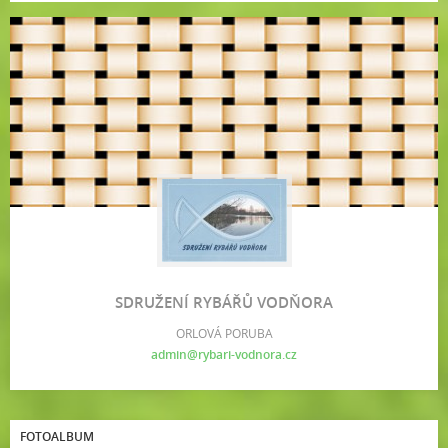
SDRUŽENÍ RYBÁŘŮ VODŇORA
ORLOVÁ PORUBA
admin@rybari-vodnora.cz
FOTOALBUM