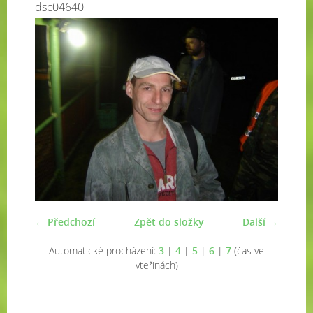
dsc04640
← Předchozí
Zpět do složky
Další →
Automatické procházení:
3
|
4
|
5
|
6
|
7
(čas ve
vteřinách)