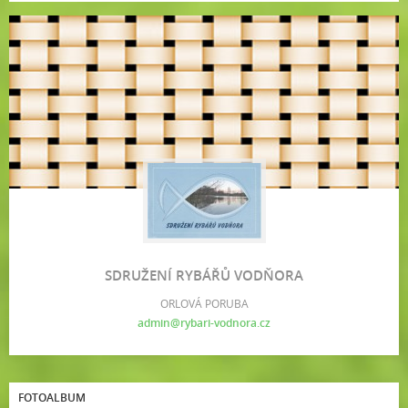
SDRUŽENÍ RYBÁŘŮ VODŇORA
ORLOVÁ PORUBA
admin@rybari-vodnora.cz
FOTOALBUM