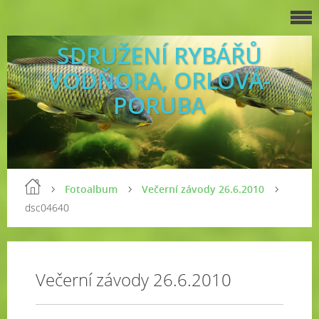
SDRUŽENÍ RYBÁŘŮ
VODŇORA, ORLOVÁ-
PORUBA
Fotoalbum
Večerní závody 26.6.2010
dsc04640
Večerní závody 26.6.2010