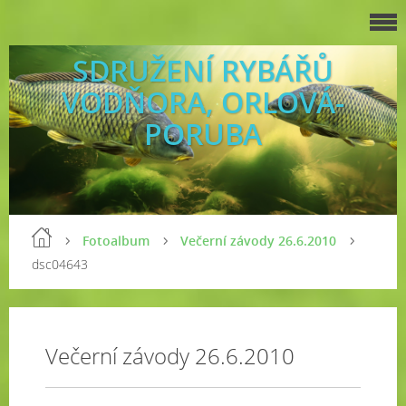
SDRUŽENÍ RYBÁŘŮ
VODŇORA, ORLOVÁ-
PORUBA
Fotoalbum
Večerní závody 26.6.2010
dsc04643
Večerní závody 26.6.2010