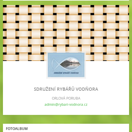
SDRUŽENÍ RYBÁŘŮ VODŇORA
ORLOVÁ PORUBA
admin@rybari-vodnora.cz
FOTOALBUM