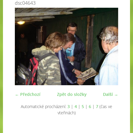
dsc04643
← Předchozí
Zpět do složky
Další →
Automatické procházení:
3
|
4
|
5
|
6
|
7
(čas ve
vteřinách)