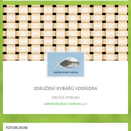
SDRUŽENÍ RYBÁŘŮ VODŇORA
ORLOVÁ PORUBA
admin@rybari-vodnora.cz
FOTOALBUM