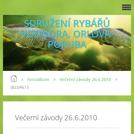
SDRUŽENÍ RYBÁŘŮ
VODŇORA, ORLOVÁ-
PORUBA
Fotoalbum
Večerní závody 26.6.2010
dsc04615
Večerní závody 26.6.2010