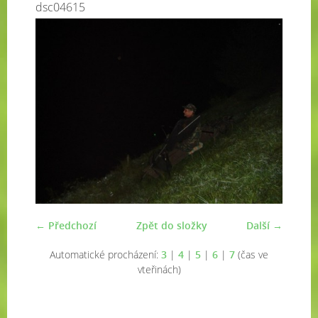
dsc04615
← Předchozí
Zpět do složky
Další →
Automatické procházení:
3
|
4
|
5
|
6
|
7
(čas ve
vteřinách)