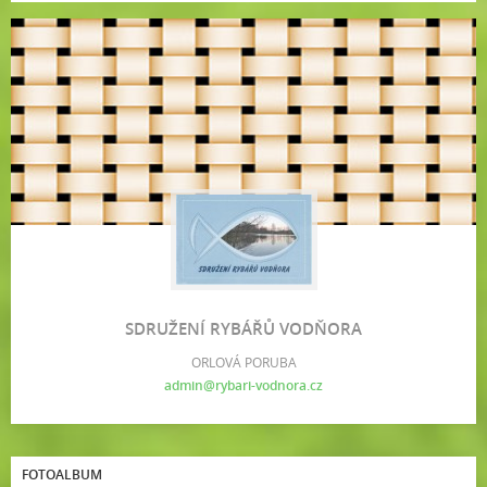
SDRUŽENÍ RYBÁŘŮ VODŇORA
ORLOVÁ PORUBA
admin@rybari-vodnora.cz
FOTOALBUM