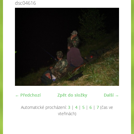
dsc04616
← Předchozí
Zpět do složky
Další →
Automatické procházení:
3
|
4
|
5
|
6
|
7
(čas ve
vteřinách)