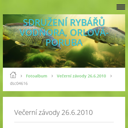
SDRUŽENÍ RYBÁŘŮ
VODŇORA, ORLOVÁ-
PORUBA
Fotoalbum
Večerní závody 26.6.2010
dsc04616
Večerní závody 26.6.2010